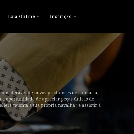
Loja Online
Inscrição
considerável de novos produtores de cutelaria,
rá a oportunidade de apreciar peças únicas de
liers “Monta a tua própria navalha” e assistir à