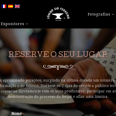
Fotografias
Expositores
RESERVE O SEU LUGAR
têm aproximado gerações, surgindo na última década um número 
formação e de fabrico. Durante os 2 dias do evento o público te
 contactar diretamente com os seus produtores, participar em ate
demonstração do processo de forjar e afiar uma lâmina.
Nome