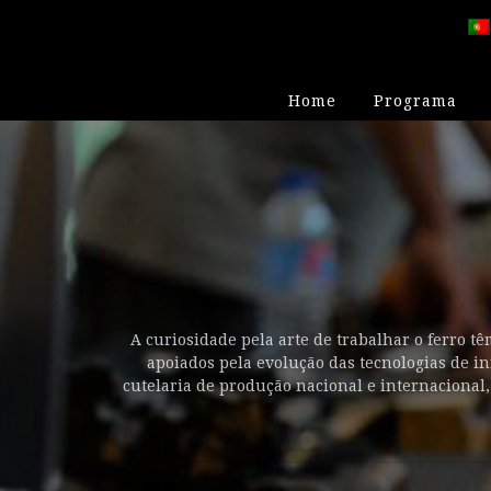
Home
Programa
A curiosidade pela arte de trabalhar o ferro 
apoiados pela evolução das tecnologias de in
cutelaria de produção nacional e internacional,