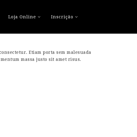
Loja Online
Inscrição
 consectetur. Etiam porta sem malesuada
mentum massa justo sit amet risus.