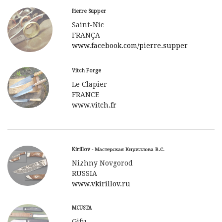
Pierre Supper
Saint-Nic
FRANÇA
www.facebook.com/pierre.supper
Vitch Forge
Le Clapier
FRANCE
www.vitch.fr
Kirillov - Мастерская Кириллова В.С.
Nizhny Novgorod
RUSSIA
www.vkirillov.ru
MCUSTA
Gifu