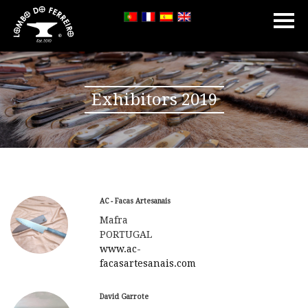
Exhibitors 2019
AC - Facas Artesanais
Mafra
PORTUGAL
www.ac-
facasartesanais.com
David Garrote