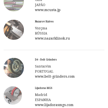
JAPÃO
www.mcusta.jp
Nazarov Knives
Vorçma
RÚSSIA
www.nazarklinok.ru
Dé - Belt Grinders
Santarém
PORTUGAL
www.belt-grinders.com
Lijadoras MGS
Madrid
ESPANHA
www.lijadorasmgs.com