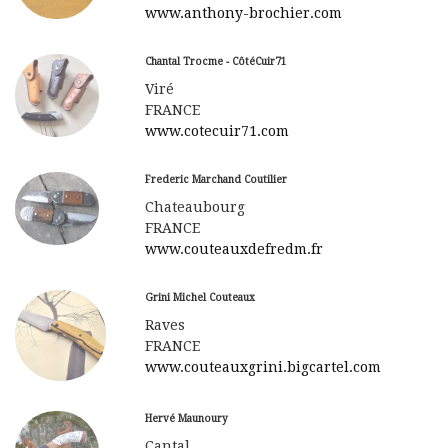
www.anthony-brochier.com
Chantal Trocme - CôtéCuir71
Viré
FRANCE
www.cotecuir71.com
Frederic Marchand Coutilier
Chateaubourg
FRANCE
www.couteauxdefredm.fr
Grini Michel Couteaux
Raves
FRANCE
www.couteauxgrini.bigcartel.com
Hervé Maunoury
Cantal