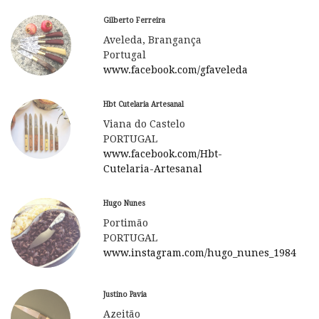
Gilberto Ferreira
Aveleda, Brangança
Portugal
www.facebook.com/gfaveleda
Hbt Cutelaria Artesanal
Viana do Castelo
PORTUGAL
www.facebook.com/Hbt-
Cutelaria-Artesanal
Hugo Nunes
Portimão
PORTUGAL
www.instagram.com/hugo_nunes_1984
Justino Pavia
Azeitão